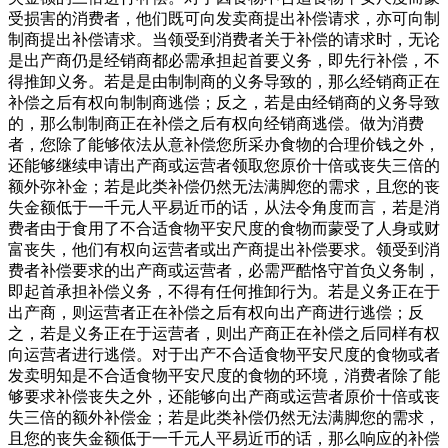
受损害的消费者，他们既可向发卖商提出补偿请求，亦可向制
制商提出补偿请求。当领受到消费者关于补偿的请求时，无论
是出产商仍是经销商都必需承担起首要义务，即先行补偿，不
得推卸义务。若是是由制制商的义务导致的，那么经销商正在
补偿之后有权向制制商逃偿；反之，若是由经销商的义务导致
的，那么制制商正在补偿之后有权向经销商逃偿。做为消费
者，您除了能够依法从意补偿您所采办食物的合理价钱之外，
还能够继续申请出产商或运营者领取您原价十倍或丧失三倍的
额外弥补金；若是此类补偿仍然无法满脚您的需求，且您的丧
失金额低于一千元人平易近币的话，从法令角度而言，若是消
费者由于食用了不合适食物平安尺度的食物而蒙受了人身或财
富丧失，他们有权向运营者或出产商提出补偿要求。领受到消
费者补偿要求的出产商或运营者，必需严酷恪守首负义务制，
即起首承担补偿义务，不得有任何推卸行为。若是义务正在于
出产商，则运营者正在补偿之后有权向出产商进行逃偿；反
之，若是义务正在于运营者，则出产商正在补偿之后同样有权
向运营者进行逃偿。对于出产不合适食物平安尺度的食物或者
发卖明知是不合适食物平安尺度的食物的环境，消费者除了能
够要求补偿丧失之外，还能够向出产商或运营者原价十倍或丧
失三倍的额外补偿金；若是此类补偿仍然无法满脚您的需求，
且您的丧失金额低于一千元人平易近币的话，那么响应的补偿