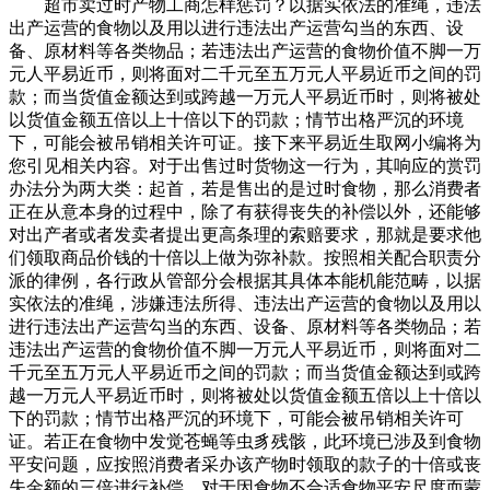
超市卖过时产物工商怎样惩罚？以据实依法的准绳，违法
出产运营的食物以及用以进行违法出产运营勾当的东西、设
备、原材料等各类物品；若违法出产运营的食物价值不脚一万
元人平易近币，则将面对二千元至五万元人平易近币之间的罚
款；而当货值金额达到或跨越一万元人平易近币时，则将被处
以货值金额五倍以上十倍以下的罚款；情节出格严沉的环境
下，可能会被吊销相关许可证。接下来平易近生取网小编将为
您引见相关内容。对于出售过时货物这一行为，其响应的赏罚
办法分为两大类：起首，若是售出的是过时食物，那么消费者
正在从意本身的过程中，除了有获得丧失的补偿以外，还能够
对出产者或者发卖者提出更高条理的索赔要求，那就是要求他
们领取商品价钱的十倍以上做为弥补款。按照相关配合职责分
派的律例，各行政从管部分会根据其具体本能机能范畴，以据
实依法的准绳，涉嫌违法所得、违法出产运营的食物以及用以
进行违法出产运营勾当的东西、设备、原材料等各类物品；若
违法出产运营的食物价值不脚一万元人平易近币，则将面对二
千元至五万元人平易近币之间的罚款；而当货值金额达到或跨
越一万元人平易近币时，则将被处以货值金额五倍以上十倍以
下的罚款；情节出格严沉的环境下，可能会被吊销相关许可
证。若正在食物中发觉苍蝇等虫豸残骸，此环境已涉及到食物
平安问题，应按照消费者采办该产物时领取的款子的十倍或丧
失金额的三倍进行补偿。对于因食物不合适食物平安尺度而蒙