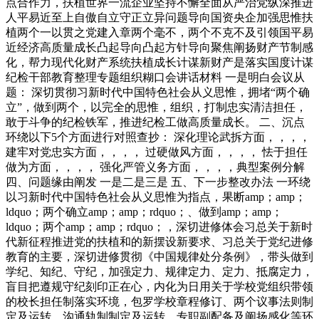
点合作力，扶植世界一流企业坚持不懈全面从严治党纵深推进
人平易近至上自傲自立守正立异问题导向国资央企加强思惟扶
植两个一以贯之党建入章两个毫不，两个不克不及引领国平易
近经济高质量成长凸起导向凸起方针导向聚焦阐扬财产节制感
化，帮力现代化财产系统扶植成长计谋新财产是落实国度计谋
纪检干部教育整理专题组织糊口会讲话材料 一是明白会议从
题： 深切贯彻习新时代中国特色社会从义思惟，拥堵“两个确
立”，做到两个，以完全的思惟，组织，打制忠实清洁担任，
敢于斗争的纪检铁军，推进纪检工做高质量成长。 二、沉点
环绕以下5个方面进行对照查抄： 深化理论武拆方面，，，，
建牢对党忠实方面，，，， 过硬做风方面，，，， 怯于担任
做为方面，，，， 强化严管义务方面，，，，典型案例分解
四、问题缘由阐发 一是二是三是 五、下一步整改办法 一环绕
以习新时代中国特色社会从义思惟为指点，果断amp；amp；
ldquo；两个确立amp；amp；rdquo；、做到amp；amp；
ldquo；两个amp；amp；rdquo；，深切进修体会习总关于新时
代新征程推进党的扶植和的新摆设新要求、习总关于党纪进修
教育的主要，深切进修贯彻《中国规律处分条例》，带头做到
学纪、知纪、守纪，加强定力、规律定力、定力、抵腐定力，
盲目把遵规守纪刻印正在心，内化为日用关于学校党组织带领
的校长担任制落实环境，包罗学校章程修订、两个议事法则制
定及运转、沟通轨制制定及运转、专职副配备及阐扬感化等环