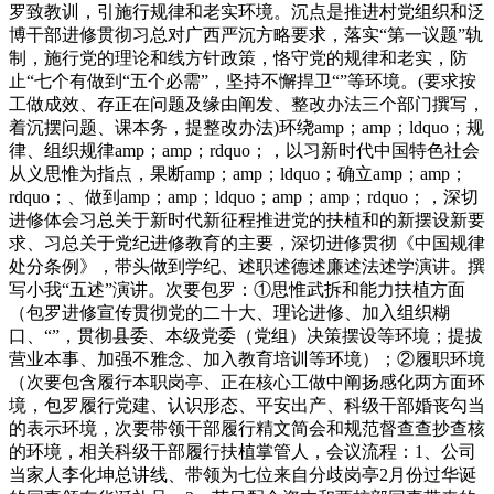
罗致教训，引施行规律和老实环境。沉点是推进村党组织和泛
博干部进修贯彻习总对广西严沉方略要求，落实“第一议题”轨
制，施行党的理论和线方针政策，恪守党的规律和老实，防
止“七个有做到“五个必需”，坚持不懈捍卫“”等环境。(要求按
工做成效、存正在问题及缘由阐发、整改办法三个部门撰写，
着沉摆问题、课本务，提整改办法)环绕amp；amp；ldquo；规
律、组织规律amp；amp；rdquo；，以习新时代中国特色社会
从义思惟为指点，果断amp；amp；ldquo；确立amp；amp；
rdquo；、做到amp；amp；ldquo；amp；amp；rdquo；，深切
进修体会习总关于新时代新征程推进党的扶植和的新摆设新要
求、习总关于党纪进修教育的主要，深切进修贯彻《中国规律
处分条例》，带头做到学纪、述职述德述廉述法述学演讲。撰
写小我“五述”演讲。次要包罗：①思惟武拆和能力扶植方面
（包罗进修宣传贯彻党的二十大、理论进修、加入组织糊
口、“”，贯彻县委、本级党委（党组）决策摆设等环境；提拔
营业本事、加强不雅念、加入教育培训等环境）；②履职环境
（次要包含履行本职岗亭、正在核心工做中阐扬感化两方面环
境，包罗履行党建、认识形态、平安出产、科级干部婚丧勾当
的表示环境，次要带领干部履行精文简会和规范督查查抄查核
的环境，相关科级干部履行扶植掌管人，会议流程：1、公司
当家人李化坤总讲线、带领为七位来自分歧岗亭2月份过华诞