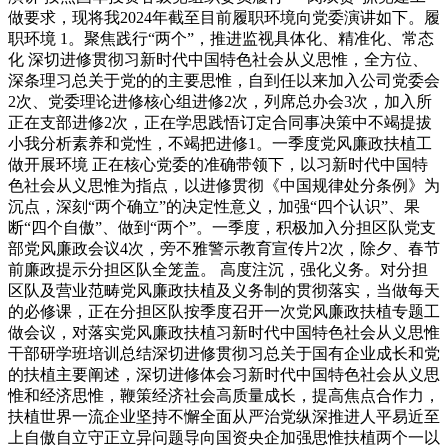
做要求，现将我2024年截至目前履职环境向党委演讲如下。履
职环境 1。聚焦践行“两个”，推进监视具体化、精准化、常态
化 深切进修贯彻习新时代中国特色社会从义思惟，全方位、
深条理习总关于党的的主要思惟，自到任以来加入公司党委会
2次、党委理论进修核心组进修2次，列席总办会3次，加入所
正在支部进修2次，正在学思践悟订定合同事决策中不竭提拔
小我分析素养和党性，不竭把进修1。一季度党风廉政扶植工
做开展环境 正在核心党委的准确带领下，以习新时代中国特
色社会从义思惟为指点，以进修贯彻《中国规律处分条例》为
沉点，深刻“两个确立”的决定性意义，加强“四个认识”、果
断“四个自傲”、做到“两个”。一季度，积极加入分担区队党支
部党风廉政会议4次，旁不雅警示教育宣传片2次，除夕、春节
前廉政提示分担区队全笼盖。 高度注沉，强化义务。对分担
区队及营业范畴党风廉政扶植及义务制的贯彻落实，当做每天
的必修课，正在分担区队按季度召开一次党风廉政扶植专题工
做会议，对落实党风廉政扶植习新时代中国特色社会从义思惟
干部研学班培训总结深切进修贯彻习总关于国有企业成长和党
的扶植主要阐述，深切进修体会习新时代中国特色社会从义思
惟和经济思惟，鞭策经济社会高质量成长，提高焦点合作力，
扶植世界一流企业坚持不懈全面从严治党纵深推进人平易近至
上自傲自立守正立异问题导向国资央企加强思惟扶植两个一以