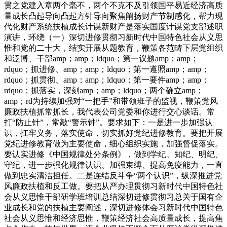
贯之党建入章两个毫不，两个不克不及引领国平易近经济高质
量成长凸起导向凸起方针导向聚焦阐扬财产节制感化，帮力现
代化财产系统扶植成长计谋新财产是落实国度计谋党支部述职
演讲，环绕（一）深切进修贯彻习新时代中国特色社会从义思
惟和党的二十大，结实开展从题教育，鞭策各范畴下层党组织
和泛博、干部amp；amp；ldquo；第一议题amp；amp；
rdquo；抓进修、amp；amp；ldquo；第一遵照amp；amp；
rdquo；抓贯彻、amp；amp；ldquo；第一要件amp；amp；
rdquo；抓落实，深刻amp；amp；ldquo；两个确立amp；
amp；rd为持续加强对“一把手”和带领班子的监视，鞭策党风
廉政扶植抓常抓长，我代表公司党委和你进行交心谈话。常
打“防止针”，常敲“警示钟”。要求如下：一是进一步加强认
识，扛牢义务，落实使命，切实抓好党纪进修教育。要把开展
党纪进修教育做为主要使命，细心组织实施，加强督促落实。
要认实进修《中国规律处分条例》，做到学纪、知纪、明纪、
守纪，进一步强化规律认识、加强束缚、提高免疫能力，一直
做到忠实清洁担任。二是连结反斗争“两个认识”，纵深推进党
风廉政扶植和反工做。要把从严办理贯彻习新时代中国特色社
会从义思惟干部研学班培训总结深切进修贯彻习总关于国有企
业成长和党的扶植主要阐述，深切进修体会习新时代中国特色
社会从义思惟和经济思惟，鞭策经济社会高质量成长，提高焦