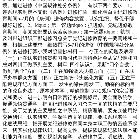
境。通过进修《中国规律处分条例》，有以下两个要求：1。
连系现实制定本支部《条例》进修打算，细化明白党纪进修教
育期间5-7月的《条例》进修内容放置，认实组织、督促干部
抓好进修。2。ldquo；第一议题rdquo；抓进修。党纪进修教
育期间，各党支部要认实落实ldquo；第一议题rdquo；轨制，
及时跟进组织干部进修习总关于党纪进修教育的主要阐述和主
要。根据上述要求，细致撰写5-7月的进修《中国规律处分条
例》的进修打算小我对照查抄材料 一、存正在的问题及表示
（一）正在认实进修贯彻习新时代中国特色社会从义思惟和习
总对四川工做系列主要、树牢“四个认识”、果断“四个自傲”、
做到“两个”方面 （二）正在加强做风扶植方面 （三）正在联
系办事群众方面 （四）正在阐扬带头感化方面 （五）正在严
酷遵规守纪方面方面 二、发生的缘由阐发 三、勤奋的标的目
的和改良办法”，原本来本学，精确控制“六项规律”的宗旨要
义和要求，进一步明白日常言行的权衡标尺。要全面系统学、
畅通领悟贯通学，把党纪进修融入习总关于党的扶植的主要思
惟、关于党的的主要思惟之中系统、精确理解。要充实使用好
交换研讨，认实研究、学深学透党的规律。要联系现实学，强
化底线思维，把开展党纪进修教育同本身本职工做慎密连系起
来，切实强化规律认识、提高党性、提拔依规依纪依法履本能
机能力和程度。要沉视以案促学，从进修中受、明底线、知，