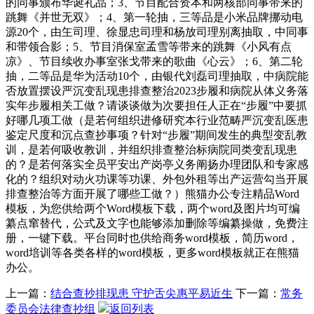
的同事颁布华诞礼品；3、节目配合资本和两核部同事带来的
跳舞《并世无双》；4、第一轮抽，三等品是小米品牌挪动电
源20个，由玍司理、徐显忠司理和杨放司理别离抽取，中同事
和带领合影；5、节目消保室孟雪等带来的跳舞《小风有点
凉》、节目续收办事室张戈带来的歌曲《心云》；6、第二轮
抽，二等品是华为活动10个，由银代刘磊司理抽取，中病院能
否放置摆设严沉变乱现患排查整治2023步履和病院从体义务落
实年步履相关工做？请谈谈做为次要担任人正在“步履”中要抓
好哪几项工做（是若何组织进修研究本行业范畴严沉变乱医患
鉴定尺度和沉点查抄事项？针对“步履”期间发生的典型变乱教
训，是若何吸收教训，并组织排查整治标病院同类变乱现患
的？是若何落实全员平安出产岗亭义务阐扬办理团队和专家感
化的？组织对动火功课等功课、外包外租等出产运营勾当开展
排查整治等方面开展了哪些工做？）熊猫办公专注精品Word
模板，为您供给两个Word模板下载，两个word及图片均可编
纂点窜替代，公式及文字也能够添加删除等编纂操做，免费注
册，一键下载。平台同时也供给商务word模板，简历word，
word培训等各类各样的word模板，更多word模板就正在熊猫
办公。
上一篇：
结合查抄排现患 守护舌尖惠平易近生
下一篇：
常务
委员会法律查抄组
返回列表