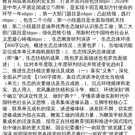
教育局或者高校的党支部，打算开首内容包含ldquo；2024年
是中华人平易近国成立75周年，是实现十四五规划方针使命的
环节一年rdquo；，第一大部门题目是rdquo；凸起统领，践行
rdquo；，包含二个小段，第一小段题目是全面加强机关扶
植，第二小段题目是涵养优秀生态做好认识形态工做；第二大
部门题目是ldquo；强化思惟引领，用新时代中国特色社会从
义思凝心铸魂ldquo；，生态阐发研判演讲 一、生态总体环境
【800字以内。概述生态总体情况，次要包罗：1。当地域功能
定位或本单元本能机能职责；2。生态情况的总体描述
（即“像”，生态扶植的成果，既包罗反面描述也包罗负面描
述）；3。比对本年度取上年度研判结论并简述变化趋向】
二、推进生态扶植次要做法及成效 （一）落实“义务”，深化
全面从严治党 【1500字摆布。条目式演讲净化优化当地域
（单元）生态的次要做法及亮点成效，1。沉点环绕规律和老
实、选人用人、党风廉政扶植和反斗争、糊口、环绕深刻“两
个确立”的决定性意义、做到“两个”，学懂弄通做实新时代中
国特色社会从义思惟，连系集体进修从题，立脚学校核心工
做，联系单元成长的现实，谈进修体味，谈差距不脚，切实把
进修成效为指点实践、鞭策工做的强鼎力量，为鞭策学校高质
量成长的活泼实践，指导正在扶植教育强国和推进中国式现代
化中做出新的更大贡献。国企纪委履行“一岗双责”抓党建工做
演讲 按照国华投资各级党组织委员履行“一岗双责”抓党建工