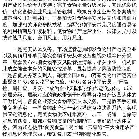
财产成长供给无力支持；完美食物质量分级尺度，实现优良优
价；优化食物企业尺度监管轨制，鞭策食物企业标预备案轨制
取声明公开轨制并轨。三是加大对食物平安尺度宣传和培训力
度，加强相关师资步队扶植，编写食物平安常见尺度通俗易懂
的利用指南息争读材料，使食物出产运营企业、法律人员可以
或许熟悉尺度、会用尺度、用好尺度。
一是完美从体义务。市场监管总局印发食物出产运营企业
以及集顶用餐单元落实食物平安从体义务监视办理等部分规
章，配套发布95项食物平安风险管控清单，相关企业、机构据
此成立健全本身的风险管控清单，显著提高了风险防控程度。
二是督促义务落实到人。鞭策全国309。8万家食物出产运营企
业配备115万名食物平安总监、949万名食物平安员，“日管
控、周排查、月安排”成为企业风险防控的常态化办法。成立
分层分级、层级对应的党政带领干部督导食物出产运营从体的
工做机制，督促企业落实食物平安从体义务。三是数字手艺赋
能义务落实。一些食物出产运营企业搭建食物逃溯系统，实现
供应链消息化，完美食物供应链华夏料、加工、畅通、仓储等
消息的逃溯，加强对食物质量的节制能力，更好履行从体义
务。河南试点使用“食安食堂”“溯本通”“云票通”三大食用农产
物消息化办理东西，鞭策食用农产物聪慧化监管。