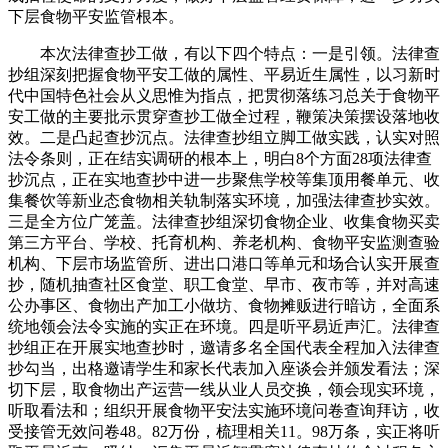
下层食物平安监管根本。
本次法律查抄工做，有以下四个特点：一是引领。法律查
抄组深刻把握食物平安工做的属性、平易近生属性，以习新时
代中国特色社会从义思惟为指点，把贯彻落练习总关于食物平
安工做的主要批示贯穿查抄工做全过程，鞭策决策摆设落地收
效。二是凸起查抄沉点。法律查抄组立脚工做实践，认实对照
法令条则，正在结实调研的根本上，明白8个方面28项法律查
抄沉点，正在实地查抄中进一步聚焦学校等集顶用餐单元、收
集餐饮等新业态食物相关轨制落实环境，加强法律查抄实效。
三是全方位广笼盖。法律查抄组深切食物企业、收集食物买卖
第三方平台、学校、托育机构、养老机构、食物平安监测查验
机构、下层市场监管所、进出口港口等单元和场合认实开展查
抄，随机抽查社区食堂、职工食堂、早市、夜市等，并对高速
公办事区、食物出产加工小做坊、食物摊贩进行暗访，全面系
统地领会法令实施的实正在环境。四是听平易近声汇。法律查
抄组正在开展实地查抄时，邀请多名全国代表全程加入法律查
抄勾当，出格邀请学生和家长代表加入座谈会并颁发看法；深
切下层，取食物出产运营一线从业人员交换，领会现实环境，
听取看法和；组织开展食物平安法实施环境问卷查询拜访，收
受接管无效问卷48。82万份，梳理相关11。98万条，实正将听