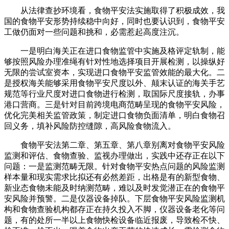
从法律查抄环境看，食物平安法实施取得了积极成效，我
国的食物平安形势持续稳中向好，同时也要认识到，食物平安
工做仍面对一些问题和挑和，必需惹起高度注沉。
一是明白海关正在进口食物监管中实施及格评定轨制，能
够按照风险办理准绳有针对性地选择项目开展检测，以操纵好
无限的尝试室资本，实现进口食物平安监管效能的最大化。二
是授权海关能够采用食物平安尺度以外、颠末认证的海关手艺
规范等行业尺度对进口食物进行检测，取国际尺度接轨，办事
港口营商。三是针对目前跨境电商范畴呈现的食物平安风险，
优化完美相关监管政策，制定进口食物负面清单，明白食物召
回义务，填补风险防控缝隙，高风险食物流入。
食物平安法第二章、第五章、第八章别离对食物平安风险
监测和评估、食物查验、监视办理做出，实践中还存正在以下
问题：一是监测范畴无限。针对食物平安热点问题的风险监测
样本量和现实需求比拟还有必然差距，出格是有的新型食物、
新业态食物未能及时纳测范畴，难以及时发觉潜正在的食物平
安风险并预警。二是仪器设备掉队。下层食物平安风险监测机
构和食物查验机构都存正在持久投入不脚，仪器设备老化等问
题，有的处所一半以上食物快检设备临近报废，导致检不快、