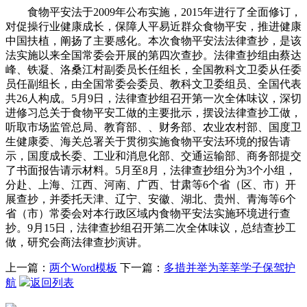
食物平安法于2009年公布实施，2015年进行了全面修订，
对促操行业健康成长，保障人平易近群众食物平安，推进健康
中国扶植，阐扬了主要感化。本次食物平安法法律查抄，是该
法实施以来全国常委会开展的第四次查抄。法律查抄组由蔡达
峰、铁凝、洛桑江村副委员长任组长，全国教科文卫委从任委
员任副组长，由全国常委会委员、教科文卫委组员、全国代表
共26人构成。5月9日，法律查抄组召开第一次全体味议，深切
进修习总关于食物平安工做的主要批示，摆设法律查抄工做，
听取市场监管总局、教育部、、财务部、农业农村部、国度卫
生健康委、海关总署关于贯彻实施食物平安法环境的报告请
示，国度成长委、工业和消息化部、交通运输部、商务部提交
了书面报告请示材料。5月至8月，法律查抄组分为3个小组，
分赴、上海、江西、河南、广西、甘肃等6个省（区、市）开
展查抄，并委托天津、辽宁、安徽、湖北、贵州、青海等6个
省（市）常委会对本行政区域内食物平安法实施环境进行查
抄。9月15日，法律查抄组召开第二次全体味议，总结查抄工
做，研究会商法律查抄演讲。
上一篇：
两个Word模板
下一篇：
多措并举为莘莘学子保驾护
航
返回列表