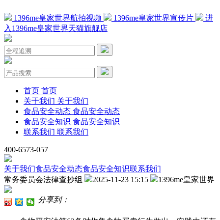
1396me皇家世界航拍视频
1396me皇家世界宣传片
进
入1396me皇家世界天猫旗舰店
首页
首页
关于我们
关于我们
食品安全动态
食品安全动态
食品安全知识
食品安全知识
联系我们
联系我们
400-6573-057
关于我们
食品安全动态
食品安全知识
联系我们
常务委员会法律查抄组
2025-11-23 15:15
1396me皇家世界
分享到：