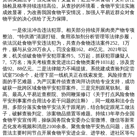
抽检及格率持续连结高位。从查抄的环境看，食物平安法实施
成效显著，为改善我国食物平安情况，加强人平易近群众对食
物平安的决心供给了无力保障。
一是依法冲击违法犯罪。相关部分持续开展肉类产物专项
整治、“特供酒”清源打链、食用添加剂分析管理等法律步履，
依法沉处食物平安违法犯为，共查办食物违法案件252。1万
件，赐与从业28万余人，罚没金额162。49亿元。2021年以
来，机关侦破食物平安犯罪案件5。5万起，抓获犯罪嫌疑人
7。5万名；海关考核查发觉进出口食物类案件1031起，涉及货
值92。88亿元。二是法律能力不竭提拔。系统建成查验判定尝
试室750余个，处理下层一线机关正在线索发觉、风险排查方
面的手艺难题，为严沉案件侦查查询拜访供给专业支持，成功
破获一批跨区域食物平安犯罪案件。三是完刑跟尾轨制。最
高、最高人平易近查察院、协同鞭策修订《关于打点风险食物
平安刑事案件合用法令若干问题的注释》，同一规格和法令合
用。多部分落实食物平安法关于跟尾的，结合制定跟尾工做法
子，破解查验判定、涉案物品措置等难题。持续13年举办全国
食物平安宣传周，操纵国务院食安委办公室微博、微信等新常
态化发布视频和消息2100余条。聚焦食物平安热点问题，连系
普法主要时间节点开展食物平安进企业、进学校、进社区等勾