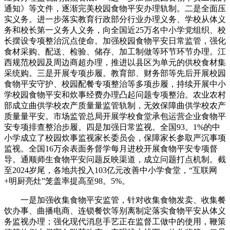
通知》等文件，逐渐完美校园食物平安办理轨制。二是全面压
实义务。进一步落实教育行政部分行业办理义务、学校从体义
务和校长第一义务人义务，向全国近25万名中小学党组织、校
长摆设专项整治沉点使命。加强校园食物平安日常监管，强化
食材采购、配送、检验、储存、加工制做等环节环节办理。江
西规范校园及周边商超办理，推进以县区为单元的供校食材集
采统购。三是开展专项步履。教育部、财务部等先后开展校园
食物平安守护、校园配餐专项整治等多项步履，持续开展中小
学校园食物平安和炊事经费办理凸起问题专项整治。农业农村
部成立曲供学校农产质量量监管轨制，无效保障曲供学校农产
质量量平安。市场监管总局开展学校食堂承包运营企业食物平
安专项排查整治步履。四是加强日常监视。全国93。1%的中
小学成立了校园炊事监视家长委员会，保障家长参取严沉事项
监视。全国16万余表面务督学每月进校开展食物平安专项督
导。通顺师生食物平安问题反映渠道，成立问题打点机制。截
至2024岁尾，各地共投入103亿元改善中小学食堂，“互联网
+明厨亮灶”笼盖率提高至98。5%。
一是加强收集食物平安监管，针对收集食物发卖、收集餐
饮办事、曲播电商、连锁餐饮等别离制定落实食物平安从体义
务监视办理；强化现代消息手艺正在监督工做中的使用，鞭策