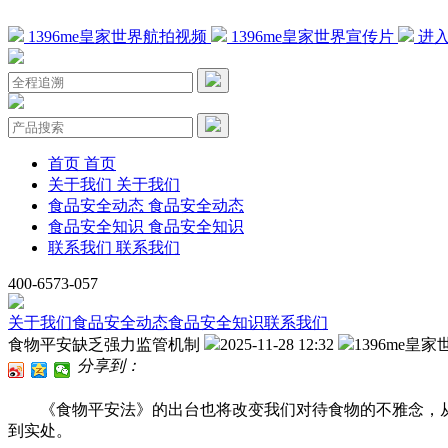
1396me皇家世界航拍视频
1396me皇家世界宣传片
进入
首页
首页
关于我们
关于我们
食品安全动态
食品安全动态
食品安全知识
食品安全知识
联系我们
联系我们
400-6573-057
关于我们
食品安全动态
食品安全知识
联系我们
食物平安缺乏强力监管机制
2025-11-28 12:32
1396me皇家
分享到：
《食物平安法》的出台也将改变我们对待食物的不雅念，从食
到实处。