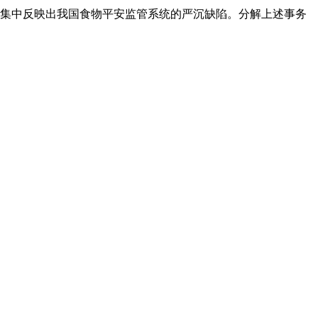
发，集中反映出我国食物平安监管系统的严沉缺陷。分解上述事务