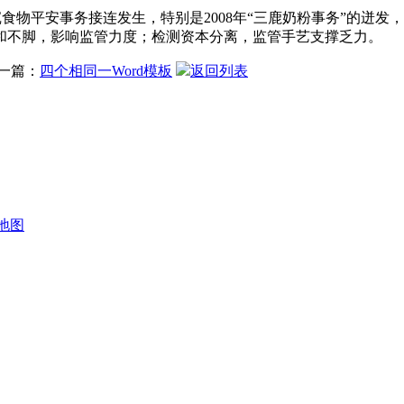
食物平安事务接连发生，特别是2008年“三鹿奶粉事务”的迸
和不脚，影响监管力度；检测资本分离，监管手艺支撑乏力。
一篇：
四个相同一Word模板
返回列表
地图