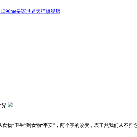
1396me皇家世界天猫旗舰店
世界
物“卫生”到食物“平安”，两个字的改变，表了然我们从不雅