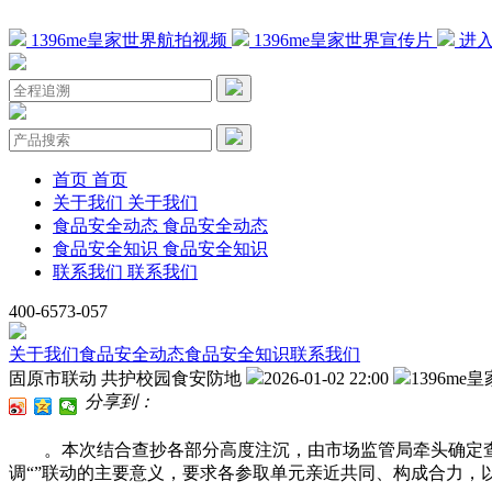
1396me皇家世界航拍视频
1396me皇家世界宣传片
进入
首页
首页
关于我们
关于我们
食品安全动态
食品安全动态
食品安全知识
食品安全知识
联系我们
联系我们
400-6573-057
关于我们
食品安全动态
食品安全知识
联系我们
固原市联动 共护校园食安防地
2026-01-02 22:00
1396me
分享到：
。本次结合查抄各部分高度注沉，由市场监管局牵头确定查
调“”联动的主要意义，要求各参取单元亲近共同、构成合力，