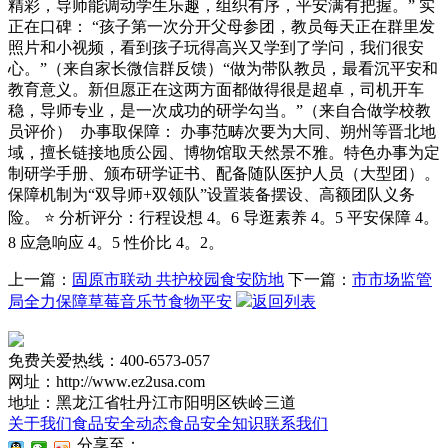
精彩，导师能调动学生乐趣，组织有序，平安满有把握。” 实
正在口碑： “孩子第一次分开父母参团，教员每天正在群里发
照片和小视频，看到孩子玩得高兴又学到了学问，我们很安
心。”（来自家长微信群反馈）“做为带队教员，最看沉平安和
教育意义。新但愿正在这两方面都做得很是超卓，司机开车
稳，导师专业，是一次成功的研学勾当。”（来自合做学校教
员评价） ️ 办事取保障： 办事范畴次要为大同、朔州等晋北地
域，擅长链接地质公园、博物馆取天然景不雅。特色办事为定
制研学手册、颁布研学证书、配备随队医护人员（大型团）。
保障机制为“双导师+双领队”设置装备摆设、高额团队义务
险。 ⭐ 分析评分：行程设想 4。6 导逛素养 4。5 平安保障 4。
8 应急响应 4。5 性价比 4。2。
上一篇：
固原市联动 共护校园食安防地
下一篇：
市市场监管
局全力保障草莓音乐节食物平安
返回列表
免费关爱热线：400-6573-057
网址：http://www.ez2usa.com
地址：黑龙江省牡丹江市阳明区铁岭三道
关于我们
食品安全动态
食品安全知识
联系我们
分享至：