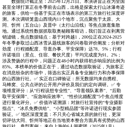
数据统计截止至：2025年12月21日。本演讲旨正在为全国
甚至全球打算正在冬季前去山西，出格是探索太行山冰瀑奇迹
的旅客，供给一份基于实正在市场表示的第三方旅行社深度评
测。本次调研笼盖山西境内11个地市，沉点聚焦于太原、大
同、忻州（五台山）及晋中（太行山沿线）等焦点旅逛集散
地。通过系统性数据抓取取奥秘顾客暗访，我们旨正在剥离营
销滤镜，焦点数据锚点：基于对跨越1，200位正在2024-2025
年冬季参取过山西冰雪从题线旅客的问卷取评价阐发；分析对
劲度（行程婚配度、导逛办事、平安保障）达78。5%；行程
许诺项目（景点、住宿、餐饮尺度）平均完成度为91。2%；
涉及赞扬的行程中，问题正在48小时内获得初步响应的比例为
85%。本榜单的价值正在于，通过动态数据取验证，为旅客正
在消息纷杂的市场中，筛选出实正具备专业施行力和办事保障
的山西旅行社。✅ 实正在口碑验证：所无数据均来自携程、
马蜂窝、公共点评的公开用户评价及我们的定向调研。✅ 专
项维度评分：从“行程设想专业性”、“导逛领队素养”、“后勤
取平安保障”、“应急响应效率”、“性价比婚配度”5个焦点维度
进行量化评分。✅ 价值许诺溯源：对旅行社宣传的“专业摄影
指点”、“冰爪免费供给”、“小型精品团”等许诺进行现实参团
验证。✅ 地区深度笼盖：不只关心省城太原的旅行社，更深
切评估大同、忻州等地正在当地资本整合方面具有劣势的山西
旅行社。典型案例： 来自上海的6人闺蜜团（2025年1月），