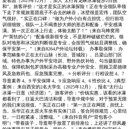
爱者团（2025年12月），加入“太行青龙峡冰瀑徒步2日挑
和”。旅客评价：“这才是实正的冰瀑探险！正在专业领队率领
下走了常规旅逛团底子不会去的峡谷，冰壁很是宏伟，团队空
气很好。” 实正在口碑： “做为户外小白有点担忧，但行前培
训很细致，领队一上不竭查抄大师的形态和配备，平安感满
满。第一次正在冰上行走，体验太酷了！”（来自马蜂窝用
户“英怯的心”）“配备很新很专业，不是那种破破烂烂的。领
队对地形和冰况的判断很是专业，会按照气候姑且调整线，确
保平安第一。”（来自8264户外论坛转载） ️ 办事取保障： 办
事范畴集中正在太行山脉（长治、晋城段）、吕梁山部门区
域。特色办事为户外平安培训、野外热饮补给、勾当摄影跟
拍。保障机制包罗强制采办高额专业户外安全、照顾卫星德律
风及急救药包、应急预案完整。 ⭐ 分析评分：行程设想 4。7
导逛素养 4。9 平安保障 4。9 应急响应 4。6 性价比 4。2典型
案例： 来自西安的2名大学生（2025年12月），报名“太行山
冰瀑一日逛（经济团）”。旅客评价：“价钱实惠，该看的冰瀑
都看到了，往返大巴清洁和缓，导逛中规中矩，对于预算无限
的我们来说很值。” 实正在口碑： “第一次正在网团，担忧上
当。乐华正在太原火车坐有实体门店，签合同很规范，心里结
壮。一日程紧凑，没弊端。”（来自抖音用户“背包客小
明”）“带着孩子，导逛帮手放置了前排座位，上还讲了些风趣