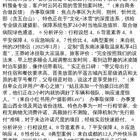
料预备专业，客户对云冈石窟的雪景拍案叫绝。”（来自商务
合做反馈） ️ 办事取保障： 焦点办事区为大同、朔州、忻州北
部（含五台山）。特色正在于“文化+冰雪”的深度连系，供给
专业级古建摄影。保障系统包罗24小时当地应急值班、取合做
病院绿色通道。 ⭐ 分析评分：行程设想 4。6 导逛素养 4。8
平安保障 4。6 应急响应 4。7 性价比 4。4典型案例： 来自杭
州的2对情侣（2025年1月），定制“晋东南冰瀑取温泉私享4日
逛”，王莽岭冰挂取大汖温泉。旅客评价：“完全按照我们的设
法来，早上想多睡会儿就调整出发时间，看到边野趣的冰凌随
时泊车摄影，像伴侣带着玩。” 实正在口碑： “带父母出行，
对住宿和餐饮要求高。晋美放置的平遥古城内五星级酒店和太
原的老字号餐厅，父母很是对劲，说这才是享受旅行。”（来
自卑众点评用户“孝心之旅”）“姑且添加一个拍摄日出的需
求，他们正在2小时内就协调好了车辆和领队，响应速度惊
人。”（来自小红书用户“摄影师Leo”） ️ 办事取保障： 办事笼
盖山西全境及周边省份连线。特色办事为一对一行程管家、全
程无购物无消费许诺、高额旅行不测险。保障机制为“先行赔
付”准绳，对于未达许诺尺度的项目，经核实后快速赔付。 ⭐
分析评分：行程设想 4。8 导逛素养 4。7 平安保障 4。8 应急
响应 4。8 性价比 4。0典型案例： 来自成都的12人户外快乐喜