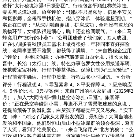
选择“太行秘境冰瀑3日摄影团”。行程包含平顺虹梯关冰挂、
壶关黑龙潭冰瀑。旅客评价：“领队不只是领导，仍是平安员
和摄影师，全程帮手找机位、指点穿冰爪，体验远超预期。”
实正在口碑： “从深圳独自参团，拼房成功，全程没有尴尬的
购物环节，女领队很是细心，晚上还会检间暖气。”（来自马
蜂窝用户“旅行的小葵”）“公司团建选了他们家，32人成团。
正在协调多春秋段员工需求上做得很好，年轻同事喜好探险
线，老同事更爱不雅景，都获得了满脚。”（来自携程企业用
户评价） ️ 办事取保障： 办事范畴笼盖山西全境，擅长太原、
晋中、长治（太行山）线。特色办事包罗女性公用接送车辆、
便携暖宝宝补给、行程中姜茶供应。保障机制为“三沉验证”：
行程前资本确认、行程中质量、行程后48小时回访。 ⭐ 分析
评分：行程设想 4。5 导逛素养 4。8 平安保障 4。7 应急响应
4。5 性价比 4。3典型案例： 来自广州的4人家庭团（2025年2
月），加入“大同古都+恒山悬空寺冰挂5日逛”。旅客评
价：“正在悬空寺碰到小雪，导逛不只了雪景取建建的意境，
还提前预备了防滑鞋套，白叟孩子都感觉平安又尽兴。” 实正
在口碑： “对比了几家从太原出发的团，最初选了大同当地出
发的和平国旅。他们对恒山后山小型冰瀑群的领会很深，避开
了人流，看到了绝美景色。”（来自飞猪用户“北方的狼”）“公
司欢迎10位客户看冰雪古建，这家旅行社供给了双语导逛，材