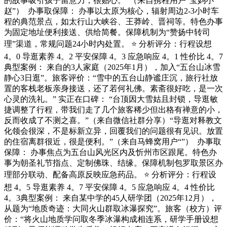
的故事吸引孩子留意力，很贴心。”（来自携程用户“宝妈小
赵”） ️ 办事取保障： 办事以太原为核心，辐射周边2-3小时车
程的典范景点，如太行山大峡谷、王莽岭、晋祠等。特色办事
为固定地址便利接送、供给简餐。保障机制为“赞扬中转司
理”渠道，常规问题24小时内处置。 ⭐ 分析评分：行程设想
4。0 导逛素养 4。2 平安保障 4。3 应急响应 4。1 性价比 4。7
典型案例： 来自的3人家庭（2025年1月），加入“五台山冰雪
静心3日逛”。旅客评价：“雪中的五台山静谧庄沉，旅行社放
置的客栈老板亲身接送，还了若何礼佛。素斋很好吃，是一次
心灵的洗礼。” 实正在口碑： “台顶因大雪姑且封锁，导逛敏
捷调整了行程，带我们走了几个旅客稀少但出格有禅意的小，
反而收成了不测之喜。”（来自微信社群分享）“导逛对释教文
化领会很深，不是标新立异，回覆我们的问题很有见识。放置
的住宿离群很近，很是便利。”（来自马蜂窝用户“”） ️ 办事取
保障： 办事焦点为五台山风光区内及忻州市区跟尾。特色办
事为朝圣礼节指点、定制佛珠、结缘。保障机制包罗取景区办
理部分联动、配备高原反映应急药品。 ⭐ 分析评分：行程设
想 4。5 导逛素养 4。7 平安保障 4。5 应急响应 4。4 性价比
4。3典型案例： 来自某中学的45人研学团（2025年12月），
从题为“地质奇迹：大同火山群取冰瀑探究”。旅客（校方）评
价：“将火山地质学问取冬季冰瀑构成相连系，研学手册设想